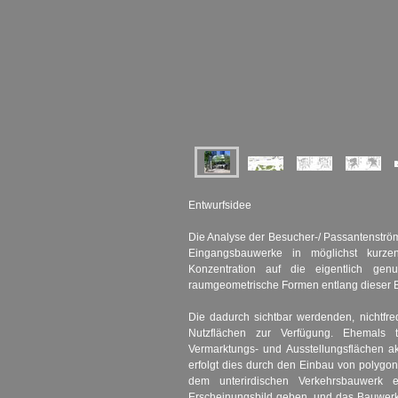
Entwurfsidee
Die Analyse der Besucher-/ Passantenströ
Eingangsbauwerke in möglichst kurze
Konzentration auf die eigentlich genu
raumgeometrische Formen entlang dieser 
Die dadurch sichtbar werdenden, nichtfre
Nutzflächen zur Verfügung. Ehemals t
Vermarktungs- und Ausstellungsflächen ak
erfolgt dies durch den Einbau von polygo
dem unterirdischen Verkehrsbauwerk ei
Erscheinungsbild geben. und das Bauwerk