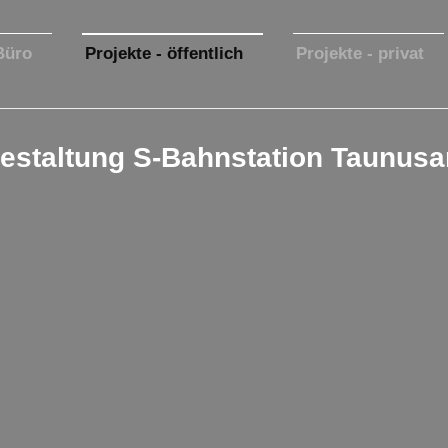
Büro
Projekte - öffentlich
Projekte - privat
estaltung S-Bahnstation Taunusa