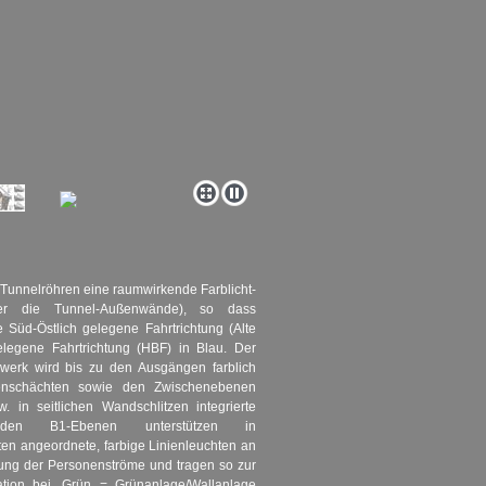
 Tunnelröhren eine raumwirkende Farblicht-
über die Tunnel-Außenwände), so dass
Die Süd-Östlich gelegene Fahrtrichtung (Alte
elegene Fahrtrichtung (HBF) in Blau. Der
werk wird bis zu den Ausgängen farblich
ppenschächten sowie den Zwischenebenen
 in seitlichen Wandschlitzen integrierte
 den B1-Ebenen unterstützen in
n angeordnete, farbige Linienleuchten an
ung der Personenströme und tragen so zur
tation bei. Grün = Grünanlage/Wallanlage