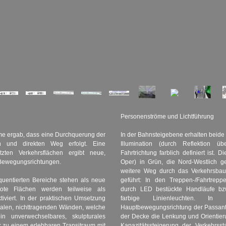
Personenströme und Lichtführung
me ergab, dass eine Durchquerung der
In der Bahnsteigebene erhalten beide
n und direkten Weg erfolgt. Eine
Illumination (durch Reflektion 
tzten Verkehrsflächen ergibt neue,
Fahrtrichtung farblich definiert ist. 
Bewegungsrichtungen.
Oper) in Grün, die Nord-Westlich g
weitere Weg durch das Verkehrsbau
quentierten Bereiche stehen als neue
geführt: In den Treppen-/Fahrtre
ote Flächen werden teilweise als
durch LED bestückte Handläufe bzw.
tiviert. In der praktischen Umsetzung
farbige Linienleuchten. In
nalen, nichttragenden Wänden, welche
Hauptbewegungsrichtung der Passante
n unverwechselbares, skulpturales
der Decke die Lenkung und Orientier
 zu einem erlebbaren Transitraum mit
Kapazitätssteigerung der Verkehrss