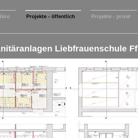
Büro
Projekte - öffentlich
Projekte - privat
nitäranlagen Liebfrauenschule F