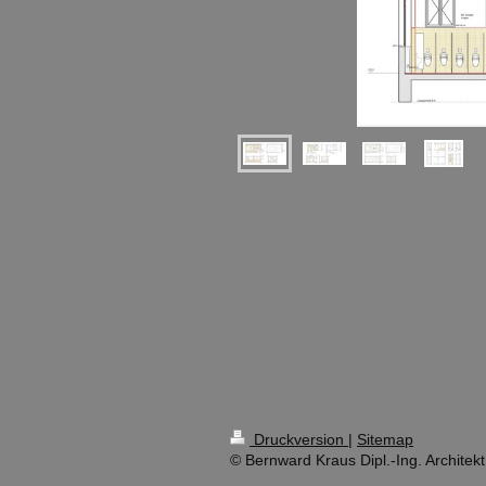
Druckversion
|
Sitemap
© Bernward Kraus Dipl.-Ing. Architek